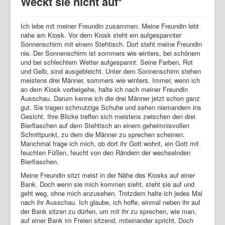
Weckt sie nicht auf*
Texte
Prosa
Weckt sie nicht auf*
Ich lebe mit meiner Freundin zusammen. Meine Freundin lebt
Startseite
nahe am Kiosk. Vor dem Kiosk steht ein aufgespannter
Sonnenschirm mit einem Stehtisch. Dort steht meine Freundin
Bücher
nie. Der Sonnenschirm ist sommers wie winters, bei schönem
und bei schlechtem Wetter aufgespannt. Seine Farben, Rot
Texte
und Gelb, sind ausgebleicht. Unter dem Sonnenschirm stehen
meistens drei Männer, sommers wie winters. Immer, wenn ich
Reiseartikel
an dem Kiosk vorbeigehe, halte ich nach meiner Freundin
Ausschau. Darum kenne ich die drei Männer jetzt schon ganz
Visuelles
gut. Sie tragen schmutzige Schuhe und sehen niemandem ins
Kooperationen
Gesicht. Ihre Blicke treffen sich meistens zwischen den drei
Bierflaschen auf dem Stehtisch an einem geheimnisvollen
Vita
Schnittpunkt, zu dem die Männer zu sprechen scheinen.
Manchmal frage ich mich, ob dort ihr Gott wohnt, ein Gott mit
Lesungen/Ausstellungen
feuchten Füßen, feucht von den Rändern der wechselnden
Bierflaschen.
Jan Maria Greven
Meine Freundin sitzt meist in der Nähe des Kiosks auf einer
Bank. Doch wenn sie mich kommen sieht, steht sie auf und
geht weg, ohne mich anzusehen. Trotzdem halte ich jedes Mal
nach ihr Ausschau. Ich glaube, ich hoffe, einmal neben ihr auf
der Bank sitzen zu dürfen, um mit ihr zu sprechen, wie man,
auf einer Bank im Freien sitzend, miteinander spricht. Doch