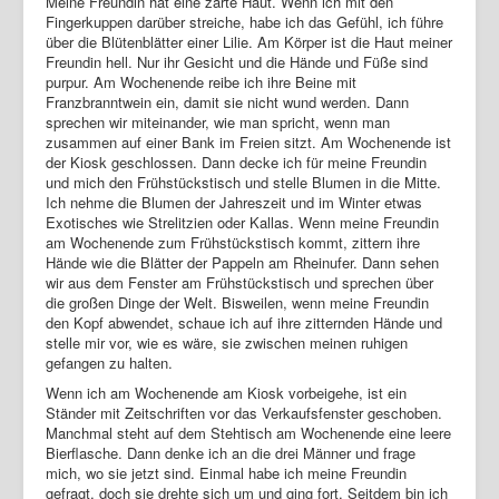
Meine Freundin hat eine zarte Haut. Wenn ich mit den
Fingerkuppen darüber streiche, habe ich das Gefühl, ich führe
über die Blütenblätter einer Lilie. Am Körper ist die Haut meiner
Freundin hell. Nur ihr Gesicht und die Hände und Füße sind
purpur. Am Wochenende reibe ich ihre Beine mit
Franzbranntwein ein, damit sie nicht wund werden. Dann
sprechen wir miteinander, wie man spricht, wenn man
zusammen auf einer Bank im Freien sitzt. Am Wochenende ist
der Kiosk geschlossen. Dann decke ich für meine Freundin
und mich den Frühstückstisch und stelle Blumen in die Mitte.
Ich nehme die Blumen der Jahreszeit und im Winter etwas
Exotisches wie Strelitzien oder Kallas. Wenn meine Freundin
am Wochenende zum Frühstückstisch kommt, zittern ihre
Hände wie die Blätter der Pappeln am Rheinufer. Dann sehen
wir aus dem Fenster am Frühstückstisch und sprechen über
die großen Dinge der Welt. Bisweilen, wenn meine Freundin
den Kopf abwendet, schaue ich auf ihre zitternden Hände und
stelle mir vor, wie es wäre, sie zwischen meinen ruhigen
gefangen zu halten.
Wenn ich am Wochenende am Kiosk vorbeigehe, ist ein
Ständer mit Zeitschriften vor das Verkaufsfenster geschoben.
Manchmal steht auf dem Stehtisch am Wochenende eine leere
Bierflasche. Dann denke ich an die drei Männer und frage
mich, wo sie jetzt sind. Einmal habe ich meine Freundin
gefragt, doch sie drehte sich um und ging fort. Seitdem bin ich