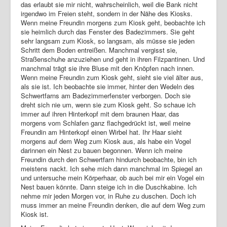
das erlaubt sie mir nicht, wahrscheinlich, weil die Bank nicht
irgendwo im Freien steht, sondern in der Nähe des Kiosks.
Wenn meine Freundin morgens zum Kiosk geht, beobachte ich
sie heimlich durch das Fenster des Badezimmers. Sie geht
sehr langsam zum Kiosk, so langsam, als müsse sie jeden
Schritt dem Boden entreißen. Manchmal vergisst sie,
Straßenschuhe anzuziehen und geht in ihren Filzpantinen. Und
manchmal trägt sie ihre Bluse mit den Knöpfen nach innen.
Wenn meine Freundin zum Kiosk geht, sieht sie viel älter aus,
als sie ist. Ich beobachte sie immer, hinter den Wedeln des
Schwertfarns am Badezimmerfenster verborgen. Doch sie
dreht sich nie um, wenn sie zum Kiosk geht. So schaue ich
immer auf ihren Hinterkopf mit dem braunen Haar, das
morgens vom Schlafen ganz flachgedrückt ist, weil meine
Freundin am Hinterkopf einen Wirbel hat. Ihr Haar sieht
morgens auf dem Weg zum Kiosk aus, als habe ein Vogel
darinnen ein Nest zu bauen begonnen. Wenn ich meine
Freundin durch den Schwertfarn hindurch beobachte, bin ich
meistens nackt. Ich sehe mich dann manchmal im Spiegel an
und untersuche mein Körperhaar, ob auch bei mir ein Vogel ein
Nest bauen könnte. Dann steige ich in die Duschkabine. Ich
nehme mir jeden Morgen vor, in Ruhe zu duschen. Doch ich
muss immer an meine Freundin denken, die auf dem Weg zum
Kiosk ist.