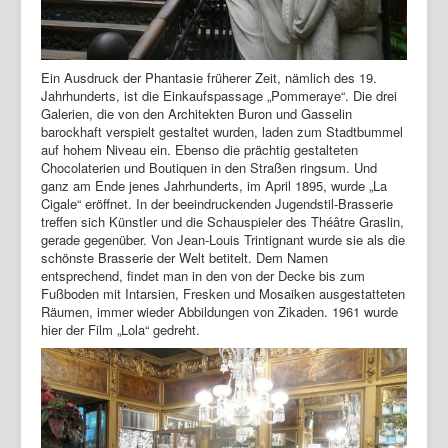
Ein Ausdruck der Phantasie früherer Zeit, nämlich des 19.
Jahrhunderts, ist die Einkaufspassage „Pommeraye“. Die drei
Galerien, die von den Architekten Buron und Gasselin
barockhaft verspielt gestaltet wurden, laden zum Stadtbummel
auf hohem Niveau ein. Ebenso die prächtig gestalteten
Chocolaterien und Boutiquen in den Straßen ringsum. Und
ganz am Ende jenes Jahrhunderts, im April 1895, wurde „La
Cigale“ eröffnet. In der beeindruckenden Jugendstil-Brasserie
treffen sich Künstler und die Schauspieler des Théâtre Graslin,
gerade gegenüber. Von Jean-Louis Trintignant wurde sie als die
schönste Brasserie der Welt betitelt. Dem Namen
entsprechend, findet man in den von der Decke bis zum
Fußboden mit Intarsien, Fresken und Mosaiken ausgestatteten
Räumen, immer wieder Abbildungen von Zikaden. 1961 wurde
hier der Film „Lola“ gedreht.