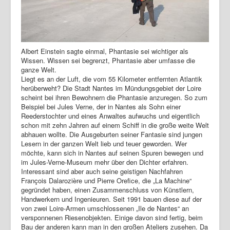
Albert Einstein sagte einmal, Phantasie sei wichtiger als
Wissen. Wissen sei begrenzt, Phantasie aber umfasse die
ganze Welt.
Liegt es an der Luft, die vom 55 Kilometer entfernten Atlantik
herüberweht? Die Stadt Nantes im Mündungsgebiet der Loire
scheint bei ihren Bewohnern die Phantasie anzuregen. So zum
Beispiel bei Jules Verne, der in Nantes als Sohn einer
Reederstochter und eines Anwaltes aufwuchs und eigentlich
schon mit zehn Jahren auf einem Schiff in die große weite Welt
abhauen wollte. Die Ausgeburten seiner Fantasie sind jungen
Lesern in der ganzen Welt lieb und teuer geworden. Wer
möchte, kann sich in Nantes auf seinen Spuren bewegen und
im Jules-Verne-Museum mehr über den Dichter erfahren.
Interessant sind aber auch seine geistigen Nachfahren
François Dalarozière und Pierre Orefice, die „La Machine“
gegründet haben, einen Zusammenschluss von Künstlern,
Handwerkern und Ingenieuren. Seit 1991 bauen diese auf der
von zwei Loire-Armen umschlossenen „Ile de Nantes“ an
versponnenen Riesenobjekten. Einige davon sind fertig, beim
Bau der anderen kann man in den großen Ateliers zusehen. Da