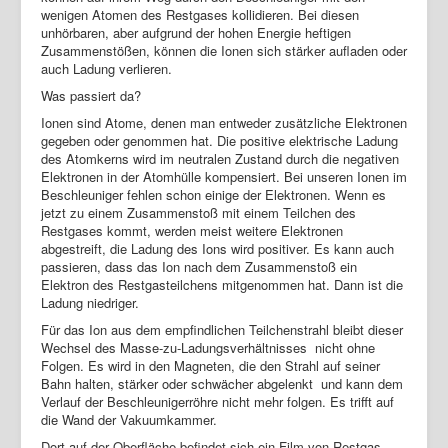
wenigen Atomen des Restgases kollidieren. Bei diesen
unhörbaren, aber aufgrund der hohen Energie heftigen
Zusammenstößen, können die Ionen sich stärker aufladen oder
auch Ladung verlieren.
Was passiert da?
Ionen sind Atome, denen man entweder zusätzliche Elektronen
gegeben oder genommen hat. Die positive elektrische Ladung
des Atomkerns wird im neutralen Zustand durch die negativen
Elektronen in der Atomhülle kompensiert. Bei unseren Ionen im
Beschleuniger fehlen schon einige der Elektronen. Wenn es
jetzt zu einem Zusammenstoß mit einem Teilchen des
Restgases kommt, werden meist weitere Elektronen
abgestreift, die Ladung des Ions wird positiver. Es kann auch
passieren, dass das Ion nach dem Zusammenstoß ein
Elektron des Restgasteilchens mitgenommen hat. Dann ist die
Ladung niedriger.
Für das Ion aus dem empfindlichen Teilchenstrahl bleibt dieser
Wechsel des Masse-zu-Ladungsverhältnisses nicht ohne
Folgen. Es wird in den Magneten, die den Strahl auf seiner
Bahn halten, stärker oder schwächer abgelenkt und kann dem
Verlauf der Beschleunigerröhre nicht mehr folgen. Es trifft auf
die Wand der Vakuumkammer.
Dort auf der Oberfläche befindet sich ein Film von Restgas,