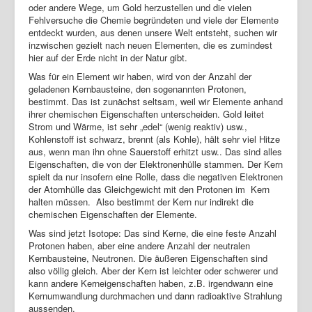
oder andere Wege, um Gold herzustellen und die vielen
Fehlversuche die Chemie begründeten und viele der Elemente
entdeckt wurden, aus denen unsere Welt entsteht, suchen wir
inzwischen gezielt nach neuen Elementen, die es zumindest
hier auf der Erde nicht in der Natur gibt.
Was für ein Element wir haben, wird von der Anzahl der
geladenen Kernbausteine, den sogenannten Protonen,
bestimmt. Das ist zunächst seltsam, weil wir Elemente anhand
ihrer chemischen Eigenschaften unterscheiden. Gold leitet
Strom und Wärme, ist sehr „edel“ (wenig reaktiv) usw.,
Kohlenstoff ist schwarz, brennt (als Kohle), hält sehr viel Hitze
aus, wenn man ihn ohne Sauerstoff erhitzt usw.. Das sind alles
Eigenschaften, die von der Elektronenhülle stammen. Der Kern
spielt da nur insofern eine Rolle, dass die negativen Elektronen
der Atomhülle das Gleichgewicht mit den Protonen im Kern
halten müssen. Also bestimmt der Kern nur indirekt die
chemischen Eigenschaften der Elemente.
Was sind jetzt Isotope: Das sind Kerne, die eine feste Anzahl
Protonen haben, aber eine andere Anzahl der neutralen
Kernbausteine, Neutronen. Die äußeren Eigenschaften sind
also völlig gleich. Aber der Kern ist leichter oder schwerer und
kann andere Kerneigenschaften haben, z.B. irgendwann eine
Kernumwandlung durchmachen und dann radioaktive Strahlung
aussenden.