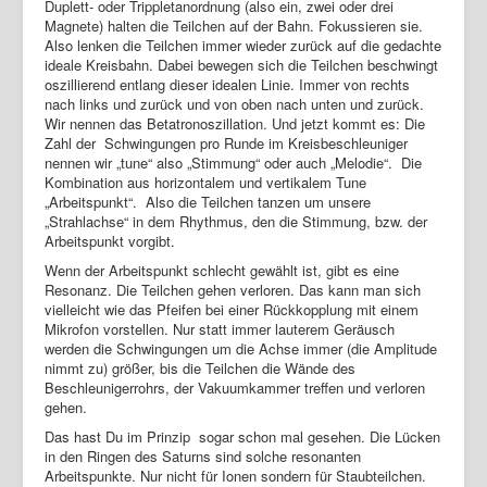
Duplett- oder Trippletanordnung (also ein, zwei oder drei
Magnete) halten die Teilchen auf der Bahn. Fokussieren sie.
Also lenken die Teilchen immer wieder zurück auf die gedachte
ideale Kreisbahn. Dabei bewegen sich die Teilchen beschwingt
oszillierend entlang dieser idealen Linie. Immer von rechts
nach links und zurück und von oben nach unten und zurück.
Wir nennen das Betatronoszillation. Und jetzt kommt es: Die
Zahl der Schwingungen pro Runde im Kreisbeschleuniger
nennen wir „tune“ also „Stimmung“ oder auch „Melodie“. Die
Kombination aus horizontalem und vertikalem Tune
„Arbeitspunkt“. Also die Teilchen tanzen um unsere
„Strahlachse“ in dem Rhythmus, den die Stimmung, bzw. der
Arbeitspunkt vorgibt.
Wenn der Arbeitspunkt schlecht gewählt ist, gibt es eine
Resonanz. Die Teilchen gehen verloren. Das kann man sich
vielleicht wie das Pfeifen bei einer Rückkopplung mit einem
Mikrofon vorstellen. Nur statt immer lauterem Geräusch
werden die Schwingungen um die Achse immer (die Amplitude
nimmt zu) größer, bis die Teilchen die Wände des
Beschleunigerrohrs, der Vakuumkammer treffen und verloren
gehen.
Das hast Du im Prinzip sogar schon mal gesehen. Die Lücken
in den Ringen des Saturns sind solche resonanten
Arbeitspunkte. Nur nicht für Ionen sondern für Staubteilchen.