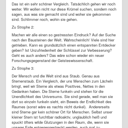
Das ist ein sehr schöner Vergleich. Tatsächlich gehen wir noch
weiter. Wir wollen nicht nur diese Krümel suchen, sondern noch
sagen, aus was sie gemacht sind und woher sie gekommen
sind. Schlimmer noch, wohin sie gehen.
Zu Strophe 2:
Machen wir alle einen so gestressten Eindruck? Auf der Suche
nach den Bausteinen der Welt. Wahrscheinlich! Viele sind hier
getrieben. Kann es grundsätzlich einen entspannten Entdecker
geben? Ist Unzufriedenheit der Schlüssel zur Verbesserung?
Geht es auch anders? Das wäre schon wieder ein neuer
Forschungsgegenstand der Geisteswissenschaft.
Zu Strophe 3:
Der Mensch und die Welt sind aus Staub. Genau aus
Sternenstaub. Ein Vergleich, der uns Menschen zum Lächeln
bringt, weil wir Sterne als etwas Positives, Nettes in den
Gedanken haben. Die Sterne funkeln und stehen für die
Unendlichkeit des Universums. Sie sind gerade, weil man sie
dort so einzeln funkeln sieht, ein Beweis der Endlichkeit des
Raumes (sonst wäre es nachts nicht dunkel). Andererseits
sind Sterne gar kein schöner Ort für Menschen. Selbst unser
kleiner Stern ist furchtbar radioaktiv, unglaublich heiß und
spuckt öfters wilde Glutzungen in den Raum, die, wenn sie
unserer Erde entgegengestreckt werden, auch mal zu