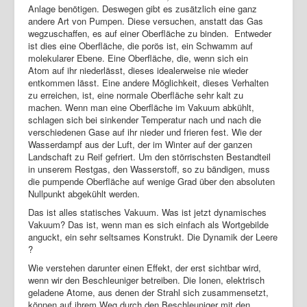
Anlage benötigen. Deswegen gibt es zusätzlich eine ganz
andere Art von Pumpen. Diese versuchen, anstatt das Gas
wegzuschaffen, es auf einer Oberfläche zu binden. Entweder
ist dies eine Oberfläche, die porös ist, ein Schwamm auf
molekularer Ebene. Eine Oberfläche, die, wenn sich ein
Atom auf ihr niederlässt, dieses idealerweise nie wieder
entkommen lässt. Eine andere Möglichkeit, dieses Verhalten
zu erreichen, ist, eine normale Oberfläche sehr kalt zu
machen. Wenn man eine Oberfläche im Vakuum abkühlt,
schlagen sich bei sinkender Temperatur nach und nach die
verschiedenen Gase auf ihr nieder und frieren fest. Wie der
Wasserdampf aus der Luft, der im Winter auf der ganzen
Landschaft zu Reif gefriert. Um den störrischsten Bestandteil
in unserem Restgas, den Wasserstoff, so zu bändigen, muss
die pumpende Oberfläche auf wenige Grad über den absoluten
Nullpunkt abgekühlt werden.
Das ist alles statisches Vakuum. Was ist jetzt dynamisches
Vakuum? Das ist, wenn man es sich einfach als Wortgebilde
anguckt, ein sehr seltsames Konstrukt. Die Dynamik der Leere
?
Wie verstehen darunter einen Effekt, der erst sichtbar wird,
wenn wir den Beschleuniger betreiben. Die Ionen, elektrisch
geladene Atome, aus denen der Strahl sich zusammensetzt,
können auf ihrem Weg durch den Beschleuniger mit den