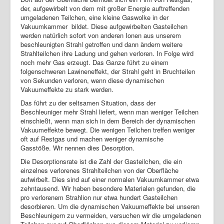
der, aufgewirbelt von dem mit großer Energie auftreffenden
umgeladenen Teilchen, eine kleine Gaswolke in der
Vakuumkammer bildet. Diese aufgewirbelten Gasteilchen
werden natürlich sofort von anderen Ionen aus unserem
beschleunigten Strahl getroffen und dann ändern weitere
Strahlteilchen ihre Ladung und gehen verloren. In Folge wird
noch mehr Gas erzeugt. Das Ganze führt zu einem
folgenschweren Lawineneffekt, der Strahl geht in Bruchteilen
von Sekunden verloren, wenn diese dynamischen
Vakuumeffekte zu stark werden.
Das führt zu der seltsamen Situation, dass der
Beschleuniger mehr Strahl liefert, wenn man weniger Teilchen
einschießt, wenn man sich in dem Bereich der dynamischen
Vakuumeffekte bewegt. Die wenigen Teilchen treffen weniger
oft auf Restgas und machen weniger dynamische
Gasstöße. Wir nennen dies Desorption.
Die Desorptionsrate ist die Zahl der Gasteilchen, die ein
einzelnes verlorenes Strahlteilchen von der Oberfläche
aufwirbelt. Dies sind auf einer normalen Vakuumkammer etwa
zehntausend. Wir haben besondere Materialen gefunden, die
pro verlorenem Strahlion nur etwa hundert Gasteilchen
desorbieren. Um die dynamischen Vakuumeffekte bei unseren
Beschleunigern zu vermeiden, versuchen wir die umgeladenen