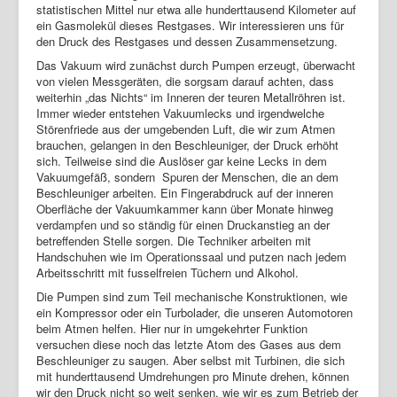
statistischen Mittel nur etwa alle hunderttausend Kilometer auf
ein Gasmolekül dieses Restgases. Wir interessieren uns für
den Druck des Restgases und dessen Zusammensetzung.
Das Vakuum wird zunächst durch Pumpen erzeugt, überwacht
von vielen Messgeräten, die sorgsam darauf achten, dass
weiterhin „das Nichts“ im Inneren der teuren Metallröhren ist.
Immer wieder entstehen Vakuumlecks und irgendwelche
Störenfriede aus der umgebenden Luft, die wir zum Atmen
brauchen, gelangen in den Beschleuniger, der Druck erhöht
sich. Teilweise sind die Auslöser gar keine Lecks in dem
Vakuumgefäß, sondern Spuren der Menschen, die an dem
Beschleuniger arbeiten. Ein Fingerabdruck auf der inneren
Oberfläche der Vakuumkammer kann über Monate hinweg
verdampfen und so ständig für einen Druckanstieg an der
betreffenden Stelle sorgen. Die Techniker arbeiten mit
Handschuhen wie im Operationssaal und putzen nach jedem
Arbeitsschritt mit fusselfreien Tüchern und Alkohol.
Die Pumpen sind zum Teil mechanische Konstruktionen, wie
ein Kompressor oder ein Turbolader, die unseren Automotoren
beim Atmen helfen. Hier nur in umgekehrter Funktion
versuchen diese noch das letzte Atom des Gases aus dem
Beschleuniger zu saugen. Aber selbst mit Turbinen, die sich
mit hunderttausend Umdrehungen pro Minute drehen, können
wir den Druck nicht so weit senken, wie wir es zum Betrieb der