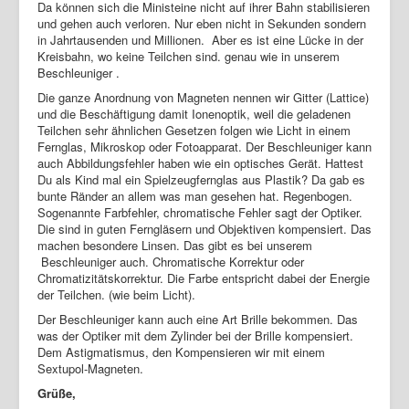
Da können sich die Ministeine nicht auf ihrer Bahn stabilisieren
und gehen auch verloren. Nur eben nicht in Sekunden sondern
in Jahrtausenden und Millionen. Aber es ist eine Lücke in der
Kreisbahn, wo keine Teilchen sind. genau wie in unserem
Beschleuniger .
Die ganze Anordnung von Magneten nennen wir Gitter (Lattice)
und die Beschäftigung damit Ionenoptik, weil die geladenen
Teilchen sehr ähnlichen Gesetzen folgen wie Licht in einem
Fernglas, Mikroskop oder Fotoapparat. Der Beschleuniger kann
auch Abbildungsfehler haben wie ein optisches Gerät. Hattest
Du als Kind mal ein Spielzeugfernglas aus Plastik? Da gab es
bunte Ränder an allem was man gesehen hat. Regenbogen.
Sogenannte Farbfehler, chromatische Fehler sagt der Optiker.
Die sind in guten Ferngläsern und Objektiven kompensiert. Das
machen besondere Linsen. Das gibt es bei unserem
Beschleuniger auch. Chromatische Korrektur oder
Chromatizitätskorrektur. Die Farbe entspricht dabei der Energie
der Teilchen. (wie beim Licht).
Der Beschleuniger kann auch eine Art Brille bekommen. Das
was der Optiker mit dem Zylinder bei der Brille kompensiert.
Dem Astigmatismus, den Kompensieren wir mit einem
Sextupol-Magneten.
Grüße,