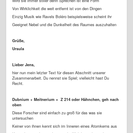
Wird sie immer stiller denn Sprechen ist eine Form
Von Wirklichkeit die weit entfernt ist von den Dingen
Einzig Musik wie Ravels Boléro beispielsweise scheint ihr
Geeignet Nebel und die Dunkelheit des Raumes auszuhalten
Grüße,
Ursula
Lieber Jens,
hier nun mein letzter Text für diesen Abschnitt unserer
Zusammenarbeit. Du nennst sie Spiel; vielleicht hast Du
Recht.
Dubnium + Meitnerium =
Ζ
214 oder Hähnchen, geh nach
oben
Diese Forscher sind einfach zu groß für das was sie
untersuchen
Keiner von ihnen kennt sich im Inneren eines Atomkerns aus