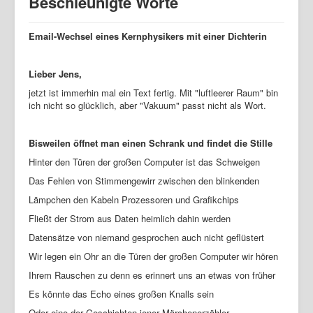
Beschleunigte Worte
Kooperationen
Beschleunigte Worte
Email-Wechsel eines Kernphysikers mit einer Dichterin
Startseite
Bücher
Lieber Jens,
Texte
jetzt ist immerhin mal ein Text fertig. Mit "luftleerer Raum" bin
ich nicht so glücklich, aber "Vakuum" passt nicht als Wort.
Reiseartikel
Visuelles
Bisweilen öffnet man einen Schrank und findet die Stille
Kooperationen
Hinter den Türen der großen Computer ist das Schweigen
Das Fehlen von Stimmengewirr zwischen den blinkenden
Vita
Lämpchen den Kabeln Prozessoren und Grafikchips
Lesungen/Ausstellungen
Fließt der Strom aus Daten heimlich dahin werden
Jan Maria Greven
Datensätze von niemand gesprochen auch nicht geflüstert
Wir legen ein Ohr an die Türen der großen Computer wir hören
Ihrem Rauschen zu denn es erinnert uns an etwas von früher
Es könnte das Echo eines großen Knalls sein
Oder eine der Geschichten jener Märchenerzähler